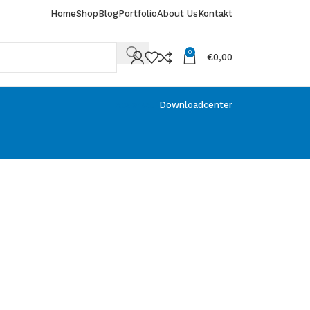
Home
Shop
Blog
Portfolio
About Us
Kontakt
0
€
0,00
Abverkauf
Downloadcenter