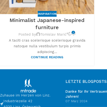
INSPIRATION
Minimalist Japanese-inspired
furniture
0
Posted by
Tomislav Marić
A taciti cras scelerisque scelerisque gravida
natoque nulla vestibulum turpis primis
adipiscing...
CONTINUE READING
LETZTE BLOGPOSTS
Danke für Ihr Vertrauen
Zuhause im Herzen von Linz.
Jahren!
Industriezeile 42
07 März 2024
4020 Linz, Österreich