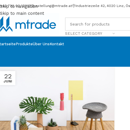
+43 720 60 1000
bestellung@mtrade.at
Industriezeile 42, 4020 Linz, Ö
Skip to navigation
Skip to main content
SELECT CATEGORY
tartseite
Produkte
Über Uns
Kontakt
22
JUNI