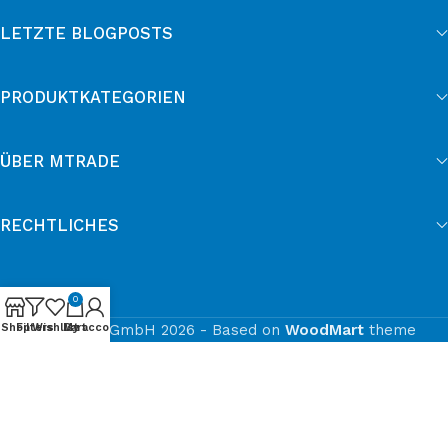
LETZTE BLOGPOSTS
PRODUKTKATEGORIEN
ÜBER MTRADE
RECHTLICHES
0
Shop
Filters
Wishlist
© mtrade GmbH 2026 - Based on
My account
Cart
WoodMart
theme
Cookie-Einwilligung mit Real Cookie Banner