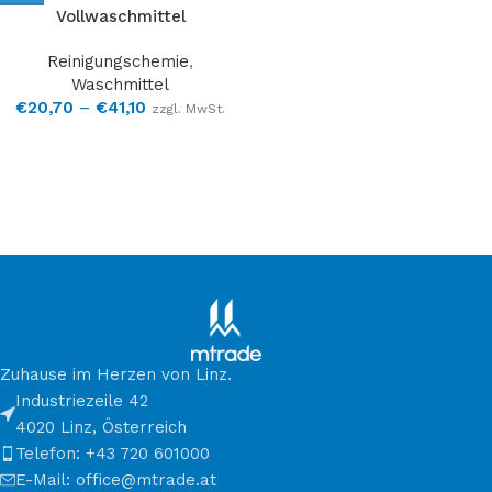
Vollwaschmittel
Reinigungschemie
,
Waschmittel
€
20,70
–
€
41,10
zzgl. MwSt.
Zuhause im Herzen von Linz.
Industriezeile 42
4020 Linz, Österreich
Telefon: +43 720 601000
E-Mail: office@mtrade.at