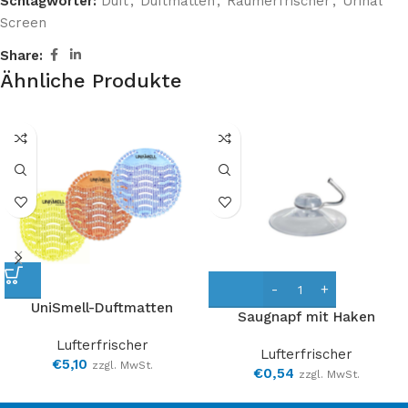
Schlagwörter:
Duft
,
Duftmatten
,
Raumerfrischer
,
Urinal
Screen
Share:
Ähnliche Produkte
UniSmell-Duftmatten
Saugnapf mit Haken
Lufterfrischer
Lufterfrischer
€
5,10
zzgl. MwSt.
€
0,54
zzgl. MwSt.