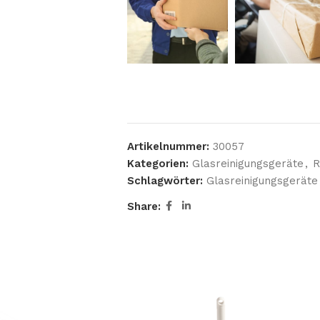
Infinite scrolling
Load more button
Artikelnummer:
30057
Kategorien:
Glasreinigungsgeräte
,
R
Schlagwörter:
Glasreinigungsgeräte
Share: