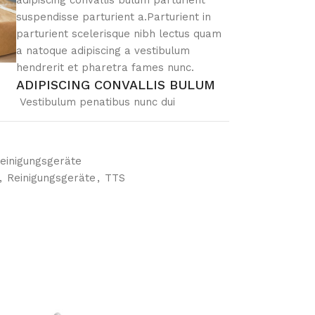
adipiscing convallis bulum parturient
Header overlap
suspendisse parturient a.Parturient in
Infinite scrolling
parturient scelerisque nibh lectus quam
a natoque adipiscing a vestibulum
Load more button
hendrerit et pharetra fames nunc.
ADIPISCING CONVALLIS BULUM
Vestibulum penatibus nunc dui
adipiscing convallis bulum parturient
suspendisse.
Abitur parturient praesent lectus
einigungsgeräte
quam a natoque adipiscing a
,
Reinigungsgeräte
,
TTS
vestibulum hendre.
Diam parturient dictumst parturient
scelerisque nibh lectus.
Scelerisque adipiscing bibendum sem
vestibulum et in a a a purus lectus
faucibus lobortis tincidunt purus lectus
nisl class eros.Condimentum a et
ullamcorper dictumst mus et tristique