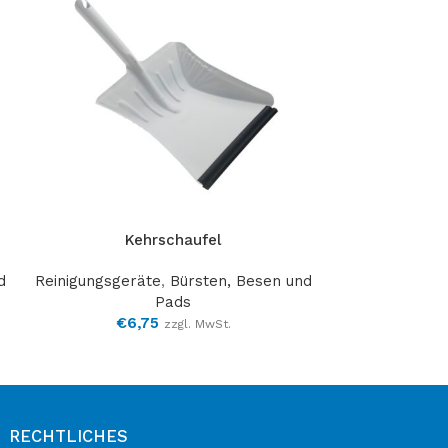
elementum nam inceptos hac
parturient scelerisque vestibulum.
Kehrschaufel
Schmutz
d
Reinigungsgeräte
,
Bürsten, Besen und
Reinigungsge
Pads
Sc
€
6,75
€
0
zzgl. MwSt.
RECHTLICHES