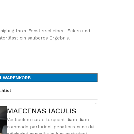
einigung Ihrer Fensterscheiben. Ecken und
terlässt ein sauberes Ergebnis.
SHOP LAYOUTS
Filters area
AJAX Shop
HOT
Hidden sidebar
N WARENKORB
No page heading
hlist
Small categories menu
Products list view
MAECENAS IACULIS
With background
Adva
Vestibulum curae torquent diam diam
Category description
commodo parturient penatibus nunc dui
Products 