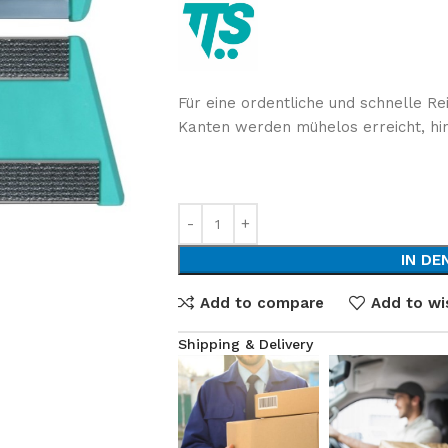
Für eine ordentliche und schnelle R
SHOP LAYOUTS
Kanten werden mühelos erreicht, hin
Filters area
AJAX Shop
HOT
Hidden sidebar
No page heading
IN DE
Small categories menu
Add to compare
Add to wis
Products list view
Shipping & Delivery
With background
Category description
Header overlap