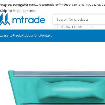
+43 720 60 1000
bestellung@mtrade.at
Industriezeile 42, 4020 Linz, Ö
Skip to navigation
Skip to main content
SELECT CATEGORY
tartseite
Produkte
Über Uns
Kontakt