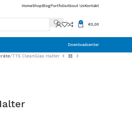
Home
Shop
Blog
Portfolio
About Us
Kontakt
0
€
0,00
Abverkauf
Downloadcenter
eräte
TTS CleanGlas Halter
alter