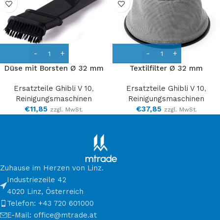
Düse mit Borsten Ø 32 mm
Textilfilter Ø 32 mm
Ersatzteile Ghibli V 10
,
Ersatzteile Ghibli V 10
,
Reinigungsmaschinen
Reinigungsmaschinen
€
11,85
€
37,85
zzgl. MwSt.
zzgl. MwSt.
Zuhause im Herzen von Linz.
Industriezeile 42
4020 Linz, Österreich
Telefon: +43 720 601000
E-Mail: office@mtrade.at