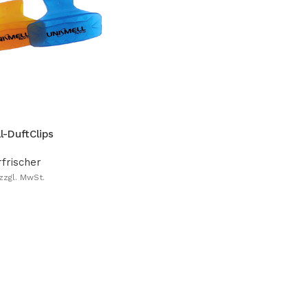
SHOP LAYOUTS
Filters area
AJAX Shop
l-DuftClips
HOT
Hidden sidebar
rfrischer
No page heading
zzgl. MwSt.
Small categories menu
Products list view
With background
Category description
Header overlap