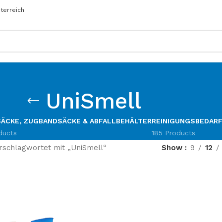
sterreich
UniSmell
ÄCKE, ZUGBANDSÄCKE & ABFALLBEHÄLTER
REINIGUNGSBEDAR
ducts
185 Products
rschlagwortet mit „UniSmell“
Show
9
12