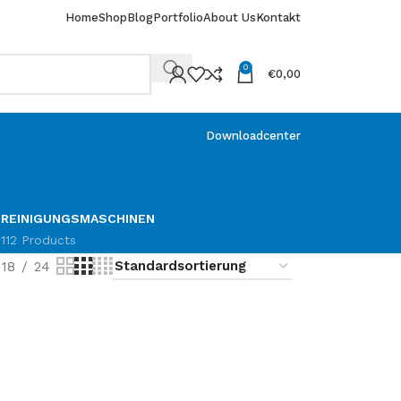
Home
Shop
Blog
Portfolio
About Us
Kontakt
0
€
0,00
Abverkauf
Downloadcenter
F
REINIGUNGSMASCHINEN
112 Products
18
24