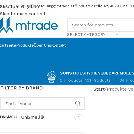
+43 720 60 1000
bestellung@mtrade.at
Industriezeile 42, 4020 Linz, Ö
Skip to navigation
Skip to main content
SELECT CATEGORY
tartseite
Produkte
Über Uns
Kontakt
SONSTIGES
HYGIENEBEDARF
MÜLLS
0 Products
101 Products
34 Pro
FILTER BY BRAND
Start
Produkte ve
UniSmell®
1