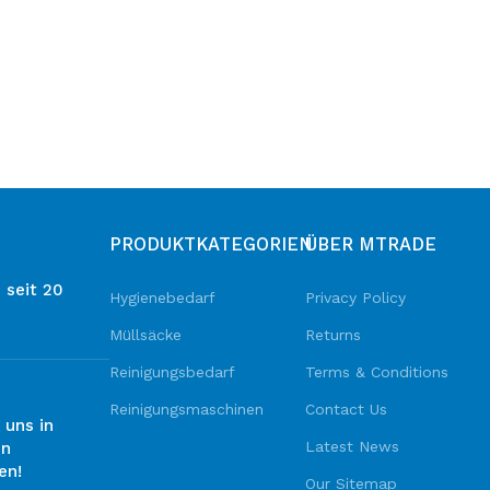
Infinite scrolling
Load more button
PRODUKTKATEGORIEN
ÜBER MTRADE
 seit 20
Hygienebedarf
Privacy Policy
Müllsäcke
Returns
Reinigungsbedarf
Terms & Conditions
Reinigungsmaschinen
Contact Us
 uns in
Latest News
en
en!
Our Sitemap