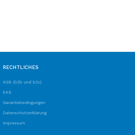
Header overlap
Infinite scrolling
Load more button
RECHTLICHES
AGB (b2b und b2c)
EKB
Garantiebedingungen
Datenschutzerklärung
Impressum