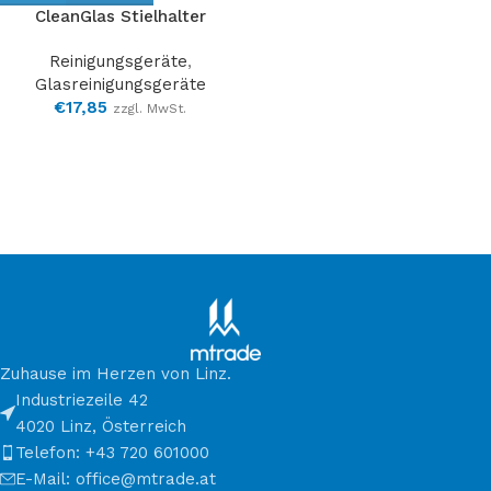
CleanGlas Stielhalter
Reinigungsgeräte
,
Glasreinigungsgeräte
€
17,85
zzgl. MwSt.
Zuhause im Herzen von Linz.
Industriezeile 42
4020 Linz, Österreich
Telefon: +43 720 601000
E-Mail: office@mtrade.at