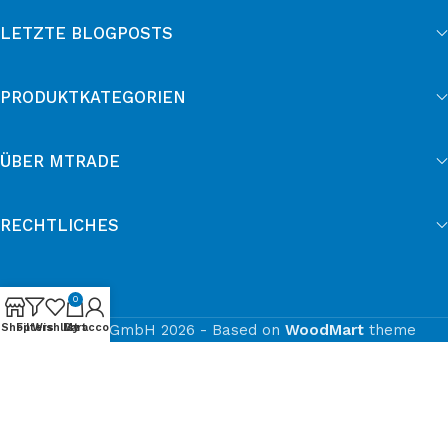
LETZTE BLOGPOSTS
PRODUKTKATEGORIEN
ÜBER MTRADE
RECHTLICHES
0
Shop
Filters
Wishlist
© mtrade GmbH 2026 - Based on
My account
Cart
WoodMart
theme
Cookie-Einwilligung mit Real Cookie Banner