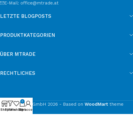
E-Mail: office@mtrade.at
LETZTE BLOGPOSTS
PRODUKTKATEGORIEN
ÜBER MTRADE
RECHTLICHES
0
© mtrade GmbH 2026 - Based on
WoodMart
theme
Shop
Filters
Wishlist
My account
Cart
Cookie-Einwilligung mit Real Cookie Banner