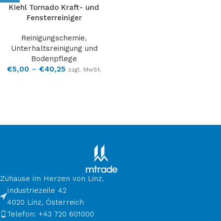
Kiehl Tornado Kraft- und
Fensterreiniger
Reinigungschemie
,
Unterhaltsreinigung und
Bodenpflege
€
5,00
–
€
40,25
zzgl. MwSt.
Zuhause im Herzen von Linz.
Industriezeile 42
4020 Linz, Österreich
Telefon: +43 720 601000